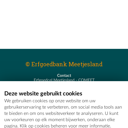
© Erfgoedbank Meetjesland
Contact
Erfgoedcel Meetjesland - COMEET
Pastoor De Nevestraat 8
9900 Eeklo
Deze website gebruikt cookies
T - 09 373 75 96
We gebruiken cookies op onze website om uw
E -
erfgoedcel@comeet.be
gebruikerservaring te verbeteren, om social media tools aan
te bieden en om ons websiteverkeer te analyseren. U kunt
uw voorkeuren op elk moment bijwerken, onderaan elke
pagina. Klik op cookies beheren voor meer informatie.