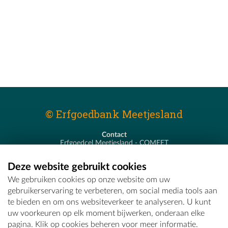
© Erfgoedbank Meetjesland
Contact
Erfgoedcel Meetjesland - COMEET
Pastoor De Nevestraat 8
9900 Eeklo
Deze website gebruikt cookies
T - 09 373 75 96
We gebruiken cookies op onze website om uw
E -
erfgoedcel@comeet.be
gebruikerservaring te verbeteren, om social media tools aan
te bieden en om ons websiteverkeer te analyseren. U kunt
uw voorkeuren op elk moment bijwerken, onderaan elke
pagina. Klik op cookies beheren voor meer informatie.