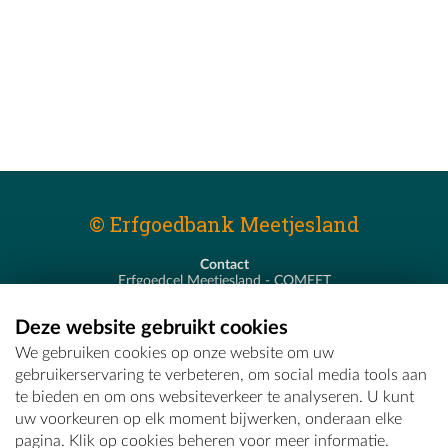
© Erfgoedbank Meetjesland
Contact
Erfgoedcel Meetjesland - COMEET
Pastoor De Nevestraat 8
9900 Eeklo
Deze website gebruikt cookies
T - 09 373 75 96
We gebruiken cookies op onze website om uw
E -
erfgoedcel@comeet.be
gebruikerservaring te verbeteren, om social media tools aan
te bieden en om ons websiteverkeer te analyseren. U kunt
uw voorkeuren op elk moment bijwerken, onderaan elke
pagina. Klik op cookies beheren voor meer informatie.