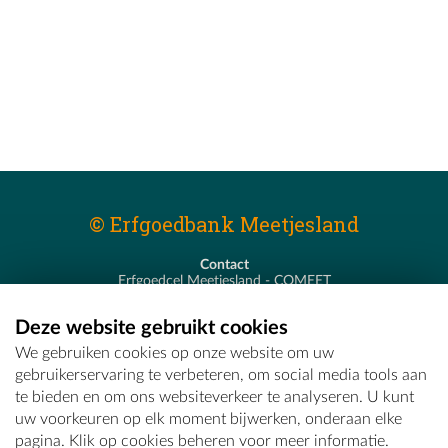
© Erfgoedbank Meetjesland
Contact
Erfgoedcel Meetjesland - COMEET
Pastoor De Nevestraat 8
9900 Eeklo
Deze website gebruikt cookies
T - 09 373 75 96
We gebruiken cookies op onze website om uw
E -
erfgoedcel@comeet.be
gebruikerservaring te verbeteren, om social media tools aan
te bieden en om ons websiteverkeer te analyseren. U kunt
uw voorkeuren op elk moment bijwerken, onderaan elke
pagina. Klik op cookies beheren voor meer informatie.