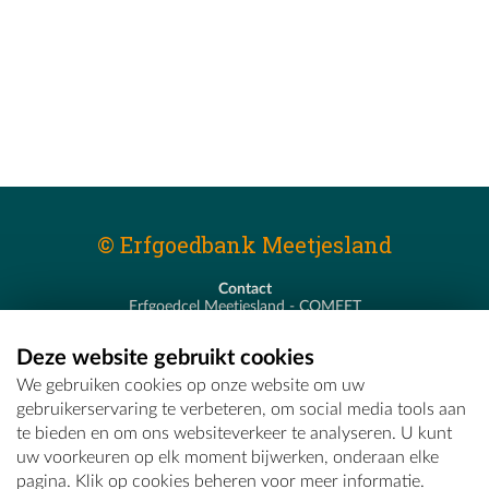
© Erfgoedbank Meetjesland
Contact
Erfgoedcel Meetjesland - COMEET
Pastoor De Nevestraat 8
9900 Eeklo
Deze website gebruikt cookies
T - 09 373 75 96
We gebruiken cookies op onze website om uw
E -
erfgoedcel@comeet.be
gebruikerservaring te verbeteren, om social media tools aan
te bieden en om ons websiteverkeer te analyseren. U kunt
uw voorkeuren op elk moment bijwerken, onderaan elke
pagina. Klik op cookies beheren voor meer informatie.