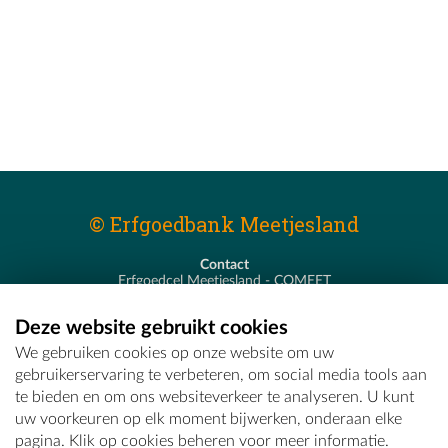
© Erfgoedbank Meetjesland
Contact
Erfgoedcel Meetjesland - COMEET
Pastoor De Nevestraat 8
9900 Eeklo
Deze website gebruikt cookies
T - 09 373 75 96
We gebruiken cookies op onze website om uw
E -
erfgoedcel@comeet.be
gebruikerservaring te verbeteren, om social media tools aan
te bieden en om ons websiteverkeer te analyseren. U kunt
uw voorkeuren op elk moment bijwerken, onderaan elke
pagina. Klik op cookies beheren voor meer informatie.