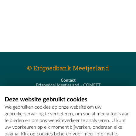
© Erfgoedbank Meetjesland
Contact
Erfgoedcel Meetjesland - COMEET
Pastoor De Nevestraat 8
9900 Eeklo
Deze website gebruikt cookies
T - 09 373 75 96
We gebruiken cookies op onze website om uw
E -
erfgoedcel@comeet.be
gebruikerservaring te verbeteren, om social media tools aan
te bieden en om ons websiteverkeer te analyseren. U kunt
uw voorkeuren op elk moment bijwerken, onderaan elke
pagina. Klik op cookies beheren voor meer informatie.