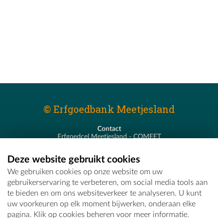
© Erfgoedbank Meetjesland
Contact
Erfgoedcel Meetjesland - COMEET
Pastoor De Nevestraat 8
9900 Eeklo
Deze website gebruikt cookies
T - 09 373 75 96
We gebruiken cookies op onze website om uw
E -
erfgoedcel@comeet.be
gebruikerservaring te verbeteren, om social media tools aan
te bieden en om ons websiteverkeer te analyseren. U kunt
uw voorkeuren op elk moment bijwerken, onderaan elke
pagina. Klik op cookies beheren voor meer informatie.