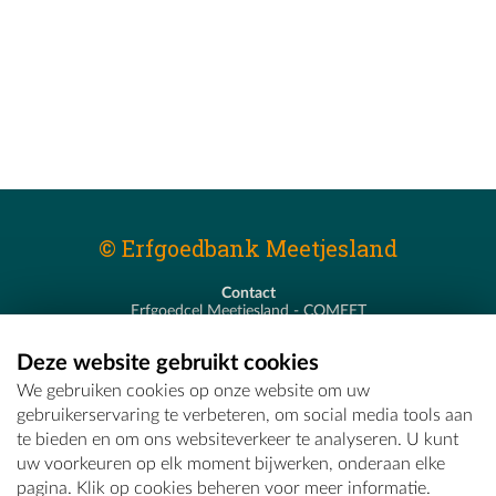
© Erfgoedbank Meetjesland
Contact
Erfgoedcel Meetjesland - COMEET
Pastoor De Nevestraat 8
9900 Eeklo
Deze website gebruikt cookies
T - 09 373 75 96
We gebruiken cookies op onze website om uw
E -
erfgoedcel@comeet.be
gebruikerservaring te verbeteren, om social media tools aan
te bieden en om ons websiteverkeer te analyseren. U kunt
uw voorkeuren op elk moment bijwerken, onderaan elke
pagina. Klik op cookies beheren voor meer informatie.