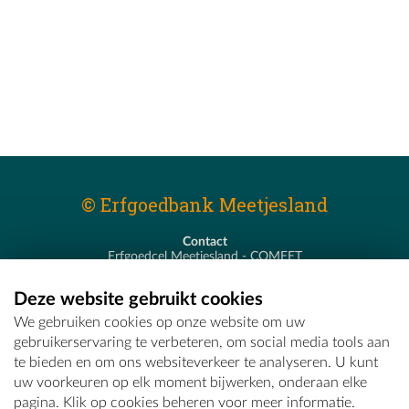
© Erfgoedbank Meetjesland
Contact
Erfgoedcel Meetjesland - COMEET
Pastoor De Nevestraat 8
9900 Eeklo
Deze website gebruikt cookies
T - 09 373 75 96
We gebruiken cookies op onze website om uw
E -
erfgoedcel@comeet.be
gebruikerservaring te verbeteren, om social media tools aan
te bieden en om ons websiteverkeer te analyseren. U kunt
uw voorkeuren op elk moment bijwerken, onderaan elke
pagina. Klik op cookies beheren voor meer informatie.