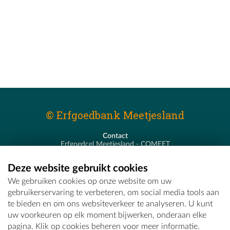
© Erfgoedbank Meetjesland
Contact
Erfgoedcel Meetjesland - COMEET
Pastoor De Nevestraat 8
9900 Eeklo
Deze website gebruikt cookies
T - 09 373 75 96
We gebruiken cookies op onze website om uw
E -
erfgoedcel@comeet.be
gebruikerservaring te verbeteren, om social media tools aan
te bieden en om ons websiteverkeer te analyseren. U kunt
uw voorkeuren op elk moment bijwerken, onderaan elke
pagina. Klik op cookies beheren voor meer informatie.