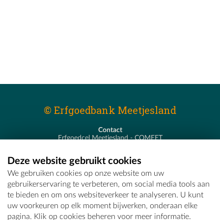
© Erfgoedbank Meetjesland
Contact
Erfgoedcel Meetjesland - COMEET
Pastoor De Nevestraat 8
9900 Eeklo
Deze website gebruikt cookies
T - 09 373 75 96
We gebruiken cookies op onze website om uw
E -
erfgoedcel@comeet.be
gebruikerservaring te verbeteren, om social media tools aan
te bieden en om ons websiteverkeer te analyseren. U kunt
uw voorkeuren op elk moment bijwerken, onderaan elke
pagina. Klik op cookies beheren voor meer informatie.