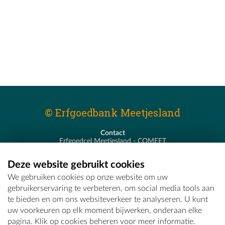
© Erfgoedbank Meetjesland
Contact
Erfgoedcel Meetjesland - COMEET
Pastoor De Nevestraat 8
9900 Eeklo
Deze website gebruikt cookies
T - 09 373 75 96
We gebruiken cookies op onze website om uw
E -
erfgoedcel@comeet.be
gebruikerservaring te verbeteren, om social media tools aan
te bieden en om ons websiteverkeer te analyseren. U kunt
uw voorkeuren op elk moment bijwerken, onderaan elke
pagina. Klik op cookies beheren voor meer informatie.