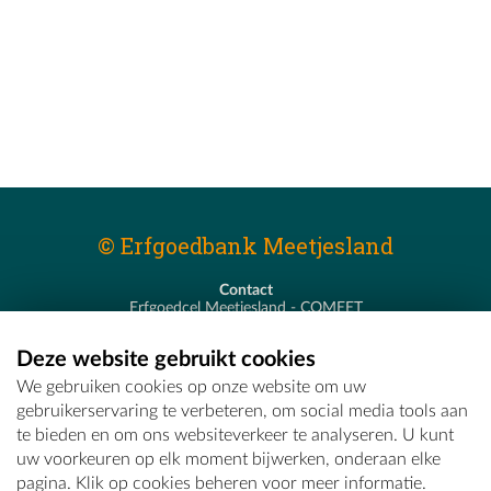
© Erfgoedbank Meetjesland
Contact
Erfgoedcel Meetjesland - COMEET
Pastoor De Nevestraat 8
9900 Eeklo
Deze website gebruikt cookies
T - 09 373 75 96
We gebruiken cookies op onze website om uw
E -
erfgoedcel@comeet.be
gebruikerservaring te verbeteren, om social media tools aan
te bieden en om ons websiteverkeer te analyseren. U kunt
uw voorkeuren op elk moment bijwerken, onderaan elke
pagina. Klik op cookies beheren voor meer informatie.