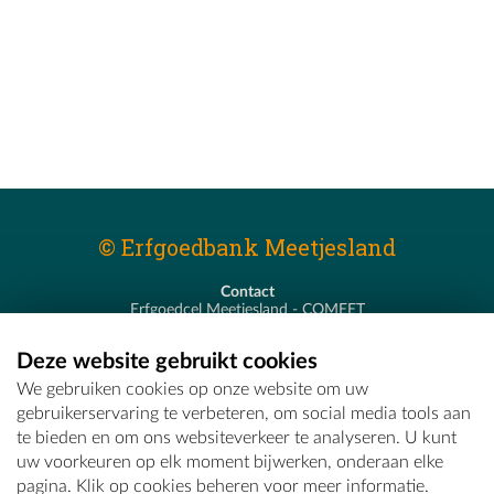
© Erfgoedbank Meetjesland
Contact
Erfgoedcel Meetjesland - COMEET
Pastoor De Nevestraat 8
9900 Eeklo
Deze website gebruikt cookies
T - 09 373 75 96
We gebruiken cookies op onze website om uw
E -
erfgoedcel@comeet.be
gebruikerservaring te verbeteren, om social media tools aan
te bieden en om ons websiteverkeer te analyseren. U kunt
uw voorkeuren op elk moment bijwerken, onderaan elke
pagina. Klik op cookies beheren voor meer informatie.