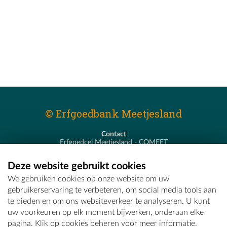
© Erfgoedbank Meetjesland
Contact
Erfgoedcel Meetjesland - COMEET
Pastoor De Nevestraat 8
9900 Eeklo
Deze website gebruikt cookies
T - 09 373 75 96
We gebruiken cookies op onze website om uw
E -
erfgoedcel@comeet.be
gebruikerservaring te verbeteren, om social media tools aan
te bieden en om ons websiteverkeer te analyseren. U kunt
uw voorkeuren op elk moment bijwerken, onderaan elke
pagina. Klik op cookies beheren voor meer informatie.