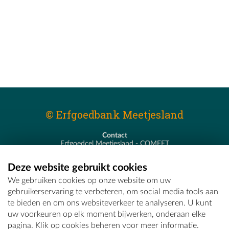
© Erfgoedbank Meetjesland
Contact
Erfgoedcel Meetjesland - COMEET
Pastoor De Nevestraat 8
9900 Eeklo
Deze website gebruikt cookies
T - 09 373 75 96
We gebruiken cookies op onze website om uw
E -
erfgoedcel@comeet.be
gebruikerservaring te verbeteren, om social media tools aan
te bieden en om ons websiteverkeer te analyseren. U kunt
uw voorkeuren op elk moment bijwerken, onderaan elke
pagina. Klik op cookies beheren voor meer informatie.