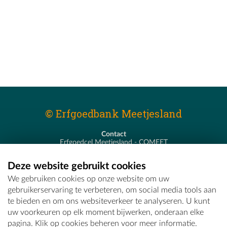
© Erfgoedbank Meetjesland
Contact
Erfgoedcel Meetjesland - COMEET
Pastoor De Nevestraat 8
9900 Eeklo
Deze website gebruikt cookies
T - 09 373 75 96
We gebruiken cookies op onze website om uw
E -
erfgoedcel@comeet.be
gebruikerservaring te verbeteren, om social media tools aan
te bieden en om ons websiteverkeer te analyseren. U kunt
uw voorkeuren op elk moment bijwerken, onderaan elke
pagina. Klik op cookies beheren voor meer informatie.