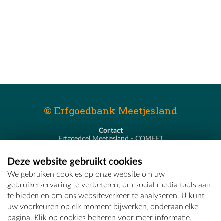
© Erfgoedbank Meetjesland
Contact
Erfgoedcel Meetjesland - COMEET
Pastoor De Nevestraat 8
9900 Eeklo
Deze website gebruikt cookies
T - 09 373 75 96
We gebruiken cookies op onze website om uw
E -
erfgoedcel@comeet.be
gebruikerservaring te verbeteren, om social media tools aan
te bieden en om ons websiteverkeer te analyseren. U kunt
uw voorkeuren op elk moment bijwerken, onderaan elke
pagina. Klik op cookies beheren voor meer informatie.