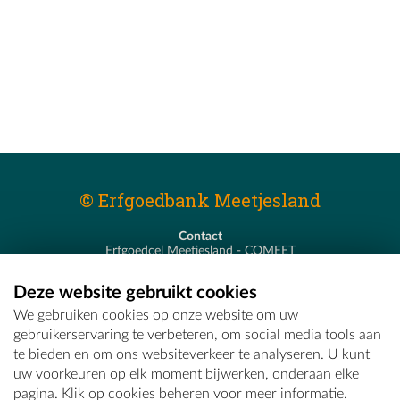
© Erfgoedbank Meetjesland
Contact
Erfgoedcel Meetjesland - COMEET
Pastoor De Nevestraat 8
9900 Eeklo
Deze website gebruikt cookies
T - 09 373 75 96
We gebruiken cookies op onze website om uw
E -
erfgoedcel@comeet.be
gebruikerservaring te verbeteren, om social media tools aan
te bieden en om ons websiteverkeer te analyseren. U kunt
uw voorkeuren op elk moment bijwerken, onderaan elke
pagina. Klik op cookies beheren voor meer informatie.