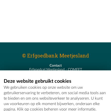
© Erfgoedbank Meetjesland
Contact
Erfgoedcel Meetjesland - COMEET
Pastoor De Nevestraat 8
9900 Eeklo
Deze website gebruikt cookies
T - 09 373 75 96
We gebruiken cookies op onze website om uw
E -
erfgoedcel@comeet.be
gebruikerservaring te verbeteren, om social media tools aan
te bieden en om ons websiteverkeer te analyseren. U kunt
uw voorkeuren op elk moment bijwerken, onderaan elke
pagina. Klik op cookies beheren voor meer informatie.