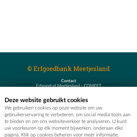
© Erfgoedbank Meetjesland
Contact
Erfgoedcel Meetjesland - COMEET
Pastoor De Nevestraat 8
9900 Eeklo
Deze website gebruikt cookies
T - 09 373 75 96
We gebruiken cookies op onze website om uw
E -
erfgoedcel@comeet.be
gebruikerservaring te verbeteren, om social media tools aan
te bieden en om ons websiteverkeer te analyseren. U kunt
uw voorkeuren op elk moment bijwerken, onderaan elke
pagina. Klik op cookies beheren voor meer informatie.