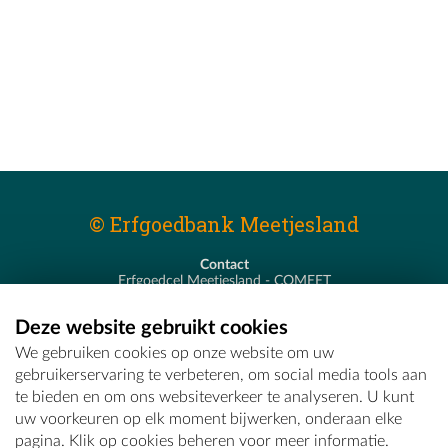
© Erfgoedbank Meetjesland
Contact
Erfgoedcel Meetjesland - COMEET
Pastoor De Nevestraat 8
9900 Eeklo
Deze website gebruikt cookies
T - 09 373 75 96
We gebruiken cookies op onze website om uw
E -
erfgoedcel@comeet.be
gebruikerservaring te verbeteren, om social media tools aan
te bieden en om ons websiteverkeer te analyseren. U kunt
uw voorkeuren op elk moment bijwerken, onderaan elke
pagina. Klik op cookies beheren voor meer informatie.