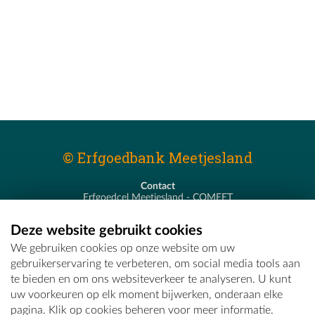
© Erfgoedbank Meetjesland
Contact
Erfgoedcel Meetjesland - COMEET
Pastoor De Nevestraat 8
9900 Eeklo
Deze website gebruikt cookies
T - 09 373 75 96
We gebruiken cookies op onze website om uw
E -
erfgoedcel@comeet.be
gebruikerservaring te verbeteren, om social media tools aan
te bieden en om ons websiteverkeer te analyseren. U kunt
uw voorkeuren op elk moment bijwerken, onderaan elke
pagina. Klik op cookies beheren voor meer informatie.