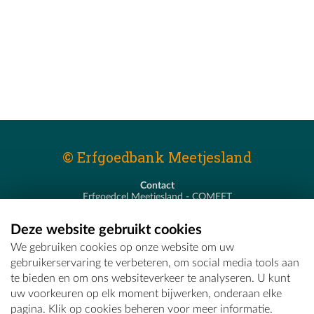
© Erfgoedbank Meetjesland
Contact
Erfgoedcel Meetjesland - COMEET
Pastoor De Nevestraat 8
9900 Eeklo
Deze website gebruikt cookies
T - 09 373 75 96
We gebruiken cookies op onze website om uw
E -
erfgoedcel@comeet.be
gebruikerservaring te verbeteren, om social media tools aan
te bieden en om ons websiteverkeer te analyseren. U kunt
uw voorkeuren op elk moment bijwerken, onderaan elke
pagina. Klik op cookies beheren voor meer informatie.