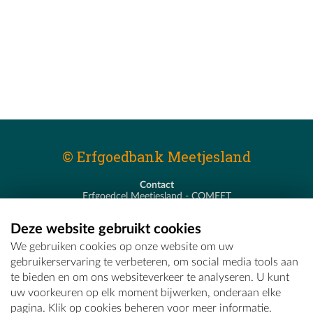
© Erfgoedbank Meetjesland
Contact
Erfgoedcel Meetjesland - COMEET
Pastoor De Nevestraat 8
9900 Eeklo
Deze website gebruikt cookies
T - 09 373 75 96
We gebruiken cookies op onze website om uw
E -
erfgoedcel@comeet.be
gebruikerservaring te verbeteren, om social media tools aan
te bieden en om ons websiteverkeer te analyseren. U kunt
uw voorkeuren op elk moment bijwerken, onderaan elke
pagina. Klik op cookies beheren voor meer informatie.