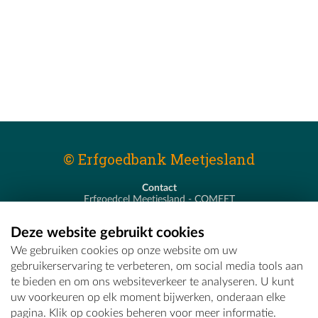
© Erfgoedbank Meetjesland
Contact
Erfgoedcel Meetjesland - COMEET
Pastoor De Nevestraat 8
9900 Eeklo
Deze website gebruikt cookies
T - 09 373 75 96
We gebruiken cookies op onze website om uw
E -
erfgoedcel@comeet.be
gebruikerservaring te verbeteren, om social media tools aan
te bieden en om ons websiteverkeer te analyseren. U kunt
uw voorkeuren op elk moment bijwerken, onderaan elke
pagina. Klik op cookies beheren voor meer informatie.