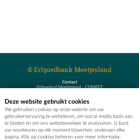
© Erfgoedbank Meetjesland
Contact
Erfgoedcel Meetjesland - COMEET
Pastoor De Nevestraat 8
9900 Eeklo
Deze website gebruikt cookies
T - 09 373 75 96
We gebruiken cookies op onze website om uw
E -
erfgoedcel@comeet.be
gebruikerservaring te verbeteren, om social media tools aan
te bieden en om ons websiteverkeer te analyseren. U kunt
uw voorkeuren op elk moment bijwerken, onderaan elke
pagina. Klik op cookies beheren voor meer informatie.