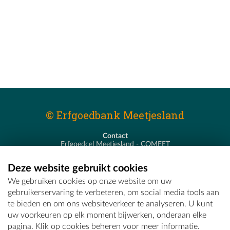
© Erfgoedbank Meetjesland
Contact
Erfgoedcel Meetjesland - COMEET
Pastoor De Nevestraat 8
9900 Eeklo
Deze website gebruikt cookies
T - 09 373 75 96
We gebruiken cookies op onze website om uw
E -
erfgoedcel@comeet.be
gebruikerservaring te verbeteren, om social media tools aan
te bieden en om ons websiteverkeer te analyseren. U kunt
uw voorkeuren op elk moment bijwerken, onderaan elke
pagina. Klik op cookies beheren voor meer informatie.