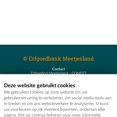
© Erfgoedbank Meetjesland
Contact
Erfgoedcel Meetjesland - COMEET
Pastoor De Nevestraat 8
9900 Eeklo
Deze website gebruikt cookies
T - 09 373 75 96
We gebruiken cookies op onze website om uw
E -
erfgoedcel@comeet.be
gebruikerservaring te verbeteren, om social media tools aan
te bieden en om ons websiteverkeer te analyseren. U kunt
uw voorkeuren op elk moment bijwerken, onderaan elke
pagina. Klik op cookies beheren voor meer informatie.