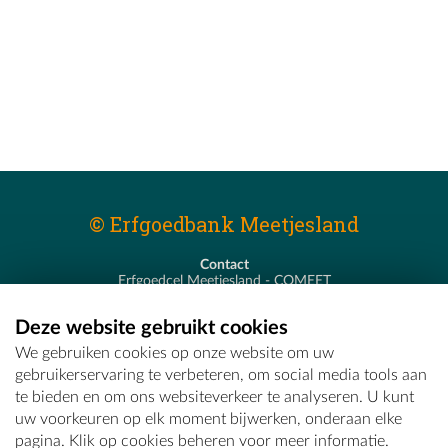
© Erfgoedbank Meetjesland
Contact
Erfgoedcel Meetjesland - COMEET
Pastoor De Nevestraat 8
9900 Eeklo
Deze website gebruikt cookies
T - 09 373 75 96
We gebruiken cookies op onze website om uw
E -
erfgoedcel@comeet.be
gebruikerservaring te verbeteren, om social media tools aan
te bieden en om ons websiteverkeer te analyseren. U kunt
uw voorkeuren op elk moment bijwerken, onderaan elke
pagina. Klik op cookies beheren voor meer informatie.