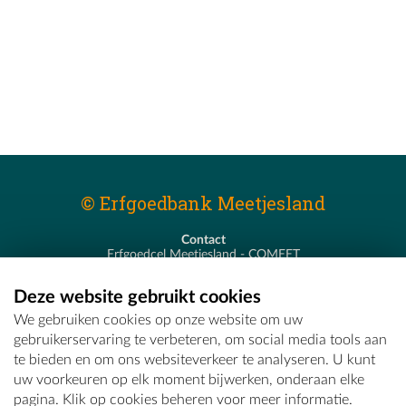
© Erfgoedbank Meetjesland
Contact
Erfgoedcel Meetjesland - COMEET
Pastoor De Nevestraat 8
9900 Eeklo
Deze website gebruikt cookies
T - 09 373 75 96
We gebruiken cookies op onze website om uw
E -
erfgoedcel@comeet.be
gebruikerservaring te verbeteren, om social media tools aan
te bieden en om ons websiteverkeer te analyseren. U kunt
uw voorkeuren op elk moment bijwerken, onderaan elke
pagina. Klik op cookies beheren voor meer informatie.