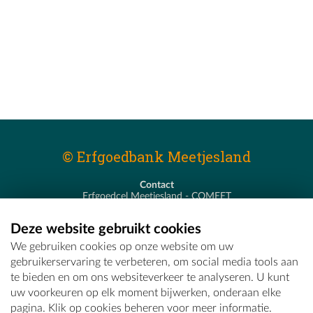
© Erfgoedbank Meetjesland
Contact
Erfgoedcel Meetjesland - COMEET
Pastoor De Nevestraat 8
9900 Eeklo
Deze website gebruikt cookies
T - 09 373 75 96
We gebruiken cookies op onze website om uw
E -
erfgoedcel@comeet.be
gebruikerservaring te verbeteren, om social media tools aan
te bieden en om ons websiteverkeer te analyseren. U kunt
uw voorkeuren op elk moment bijwerken, onderaan elke
pagina. Klik op cookies beheren voor meer informatie.