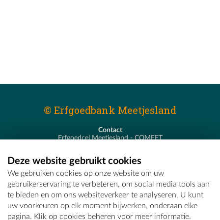
© Erfgoedbank Meetjesland
Contact
Erfgoedcel Meetjesland - COMEET
Pastoor De Nevestraat 8
9900 Eeklo
Deze website gebruikt cookies
T - 09 373 75 96
We gebruiken cookies op onze website om uw
E -
erfgoedcel@comeet.be
gebruikerservaring te verbeteren, om social media tools aan
te bieden en om ons websiteverkeer te analyseren. U kunt
uw voorkeuren op elk moment bijwerken, onderaan elke
pagina. Klik op cookies beheren voor meer informatie.