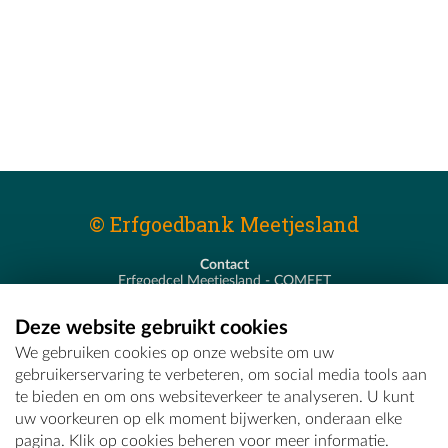
© Erfgoedbank Meetjesland
Contact
Erfgoedcel Meetjesland - COMEET
Pastoor De Nevestraat 8
9900 Eeklo
Deze website gebruikt cookies
T - 09 373 75 96
We gebruiken cookies op onze website om uw
E -
erfgoedcel@comeet.be
gebruikerservaring te verbeteren, om social media tools aan
te bieden en om ons websiteverkeer te analyseren. U kunt
uw voorkeuren op elk moment bijwerken, onderaan elke
pagina. Klik op cookies beheren voor meer informatie.