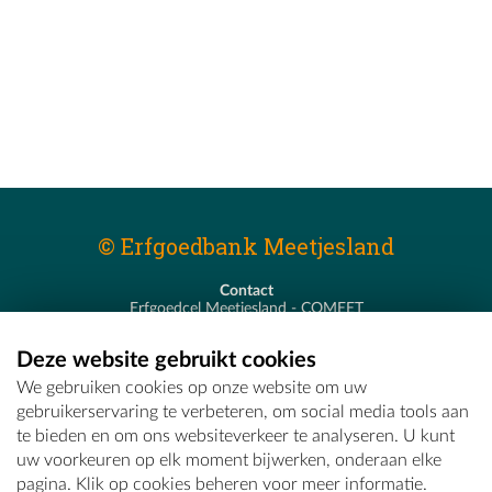
© Erfgoedbank Meetjesland
Contact
Erfgoedcel Meetjesland - COMEET
Pastoor De Nevestraat 8
9900 Eeklo
Deze website gebruikt cookies
T - 09 373 75 96
We gebruiken cookies op onze website om uw
E -
erfgoedcel@comeet.be
gebruikerservaring te verbeteren, om social media tools aan
te bieden en om ons websiteverkeer te analyseren. U kunt
uw voorkeuren op elk moment bijwerken, onderaan elke
pagina. Klik op cookies beheren voor meer informatie.