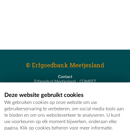
© Erfgoedbank Meetjesland
Contact
Erfgoedcel Meetjesland - COMEET
Pastoor De Nevestraat 8
9900 Eeklo
Deze website gebruikt cookies
T - 09 373 75 96
We gebruiken cookies op onze website om uw
E -
erfgoedcel@comeet.be
gebruikerservaring te verbeteren, om social media tools aan
te bieden en om ons websiteverkeer te analyseren. U kunt
uw voorkeuren op elk moment bijwerken, onderaan elke
pagina. Klik op cookies beheren voor meer informatie.