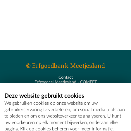
© Erfgoedbank Meetjesland
Contact
Erfgoedcel Meetjesland - COMEET
Pastoor De Nevestraat 8
9900 Eeklo
Deze website gebruikt cookies
T - 09 373 75 96
We gebruiken cookies op onze website om uw
E -
erfgoedcel@comeet.be
gebruikerservaring te verbeteren, om social media tools aan
te bieden en om ons websiteverkeer te analyseren. U kunt
uw voorkeuren op elk moment bijwerken, onderaan elke
pagina. Klik op cookies beheren voor meer informatie.