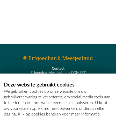
© Erfgoedbank Meetjesland
Contact
Erfgoedcel Meetjesland - COMEET
Pastoor De Nevestraat 8
9900 Eeklo
Deze website gebruikt cookies
T - 09 373 75 96
We gebruiken cookies op onze website om uw
E -
erfgoedcel@comeet.be
gebruikerservaring te verbeteren, om social media tools aan
te bieden en om ons websiteverkeer te analyseren. U kunt
uw voorkeuren op elk moment bijwerken, onderaan elke
pagina. Klik op cookies beheren voor meer informatie.