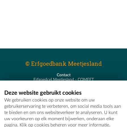
© Erfgoedbank Meetjesland
Contact
Erfgoedcel Meetjesland - COMEET
Pastoor De Nevestraat 8
9900 Eeklo
Deze website gebruikt cookies
T - 09 373 75 96
We gebruiken cookies op onze website om uw
E -
erfgoedcel@comeet.be
gebruikerservaring te verbeteren, om social media tools aan
te bieden en om ons websiteverkeer te analyseren. U kunt
uw voorkeuren op elk moment bijwerken, onderaan elke
pagina. Klik op cookies beheren voor meer informatie.