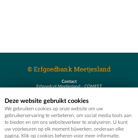
© Erfgoedbank Meetjesland
Contact
Erfgoedcel Meetjesland - COMEET
Pastoor De Nevestraat 8
9900 Eeklo
Deze website gebruikt cookies
T - 09 373 75 96
We gebruiken cookies op onze website om uw
E -
erfgoedcel@comeet.be
gebruikerservaring te verbeteren, om social media tools aan
te bieden en om ons websiteverkeer te analyseren. U kunt
uw voorkeuren op elk moment bijwerken, onderaan elke
pagina. Klik op cookies beheren voor meer informatie.