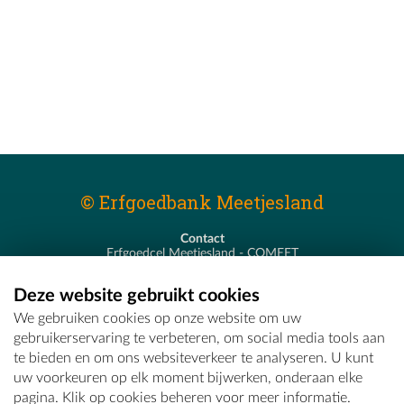
© Erfgoedbank Meetjesland
Contact
Erfgoedcel Meetjesland - COMEET
Pastoor De Nevestraat 8
9900 Eeklo
Deze website gebruikt cookies
T - 09 373 75 96
We gebruiken cookies op onze website om uw
E -
erfgoedcel@comeet.be
gebruikerservaring te verbeteren, om social media tools aan
te bieden en om ons websiteverkeer te analyseren. U kunt
uw voorkeuren op elk moment bijwerken, onderaan elke
pagina. Klik op cookies beheren voor meer informatie.