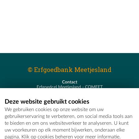
© Erfgoedbank Meetjesland
Contact
Erfgoedcel Meetjesland - COMEET
Pastoor De Nevestraat 8
9900 Eeklo
Deze website gebruikt cookies
T - 09 373 75 96
We gebruiken cookies op onze website om uw
E -
erfgoedcel@comeet.be
gebruikerservaring te verbeteren, om social media tools aan
te bieden en om ons websiteverkeer te analyseren. U kunt
uw voorkeuren op elk moment bijwerken, onderaan elke
pagina. Klik op cookies beheren voor meer informatie.