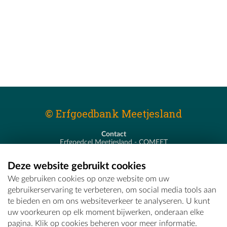
© Erfgoedbank Meetjesland
Contact
Erfgoedcel Meetjesland - COMEET
Pastoor De Nevestraat 8
9900 Eeklo
Deze website gebruikt cookies
T - 09 373 75 96
We gebruiken cookies op onze website om uw
E -
erfgoedcel@comeet.be
gebruikerservaring te verbeteren, om social media tools aan
te bieden en om ons websiteverkeer te analyseren. U kunt
uw voorkeuren op elk moment bijwerken, onderaan elke
pagina. Klik op cookies beheren voor meer informatie.