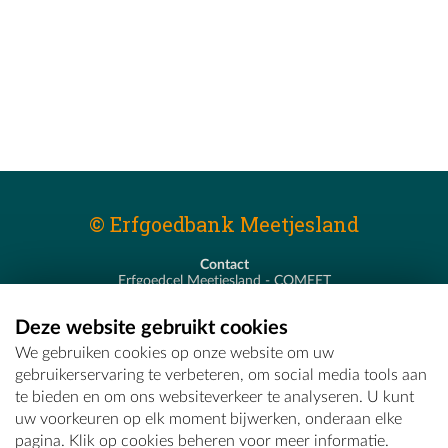
© Erfgoedbank Meetjesland
Contact
Erfgoedcel Meetjesland - COMEET
Pastoor De Nevestraat 8
9900 Eeklo
Deze website gebruikt cookies
T - 09 373 75 96
We gebruiken cookies op onze website om uw
E -
erfgoedcel@comeet.be
gebruikerservaring te verbeteren, om social media tools aan
te bieden en om ons websiteverkeer te analyseren. U kunt
uw voorkeuren op elk moment bijwerken, onderaan elke
pagina. Klik op cookies beheren voor meer informatie.