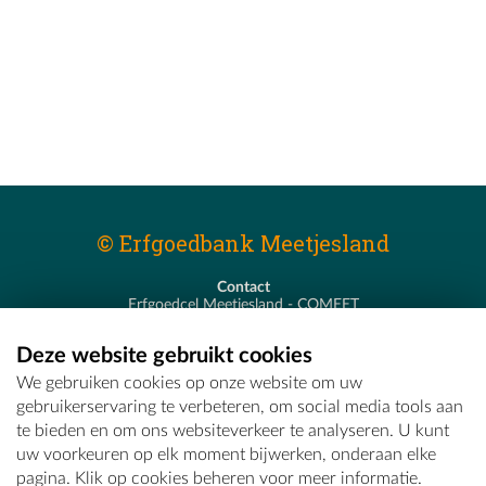
© Erfgoedbank Meetjesland
Contact
Erfgoedcel Meetjesland - COMEET
Pastoor De Nevestraat 8
9900 Eeklo
Deze website gebruikt cookies
T - 09 373 75 96
We gebruiken cookies op onze website om uw
E -
erfgoedcel@comeet.be
gebruikerservaring te verbeteren, om social media tools aan
te bieden en om ons websiteverkeer te analyseren. U kunt
uw voorkeuren op elk moment bijwerken, onderaan elke
pagina. Klik op cookies beheren voor meer informatie.