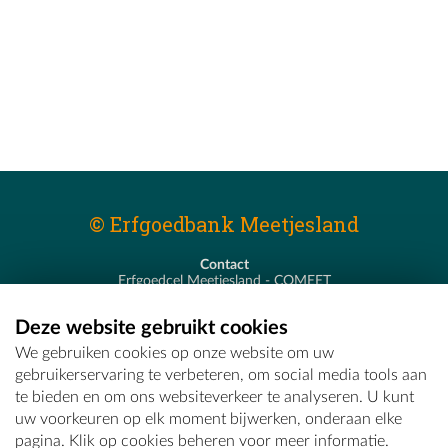
© Erfgoedbank Meetjesland
Contact
Erfgoedcel Meetjesland - COMEET
Pastoor De Nevestraat 8
9900 Eeklo
Deze website gebruikt cookies
T - 09 373 75 96
We gebruiken cookies op onze website om uw
E -
erfgoedcel@comeet.be
gebruikerservaring te verbeteren, om social media tools aan
te bieden en om ons websiteverkeer te analyseren. U kunt
uw voorkeuren op elk moment bijwerken, onderaan elke
pagina. Klik op cookies beheren voor meer informatie.