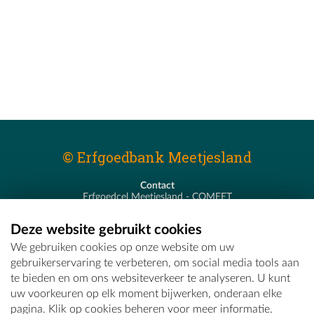
© Erfgoedbank Meetjesland
Contact
Erfgoedcel Meetjesland - COMEET
Pastoor De Nevestraat 8
9900 Eeklo
Deze website gebruikt cookies
T - 09 373 75 96
We gebruiken cookies op onze website om uw
E -
erfgoedcel@comeet.be
gebruikerservaring te verbeteren, om social media tools aan
te bieden en om ons websiteverkeer te analyseren. U kunt
uw voorkeuren op elk moment bijwerken, onderaan elke
pagina. Klik op cookies beheren voor meer informatie.