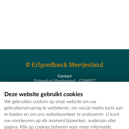
© Erfgoedbank Meetjesland
Contact
Erfgoedcel Meetjesland - COMEET
Pastoor De Nevestraat 8
9900 Eeklo
Deze website gebruikt cookies
T - 09 373 75 96
We gebruiken cookies op onze website om uw
E -
erfgoedcel@comeet.be
gebruikerservaring te verbeteren, om social media tools aan
te bieden en om ons websiteverkeer te analyseren. U kunt
uw voorkeuren op elk moment bijwerken, onderaan elke
pagina. Klik op cookies beheren voor meer informatie.