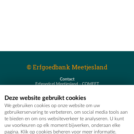
© Erfgoedbank Meetjesland
Contact
Erfgoedcel Meetjesland - COMEET
Pastoor De Nevestraat 8
9900 Eeklo
Deze website gebruikt cookies
T - 09 373 75 96
We gebruiken cookies op onze website om uw
E -
erfgoedcel@comeet.be
gebruikerservaring te verbeteren, om social media tools aan
te bieden en om ons websiteverkeer te analyseren. U kunt
uw voorkeuren op elk moment bijwerken, onderaan elke
pagina. Klik op cookies beheren voor meer informatie.